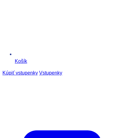
Košík
Kúpiť vstupenky
Vstupenky