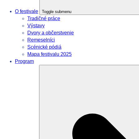
O festivale
Toggle submenu
Tradičné práce
Výstavy
Dvory a občerstvenie
Remeselníci
Scénické pódiá
Mapa festivalu 2025
Program