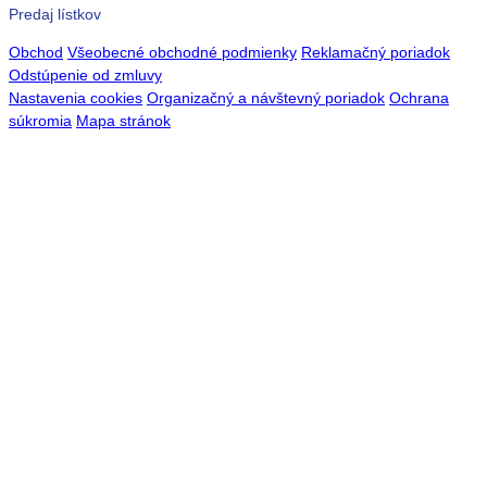
Predaj lístkov
Obchod
Všeobecné obchodné podmienky
Reklamačný poriadok
Odstúpenie od zmluvy
Nastavenia cookies
Organizačný a návštevný poriadok
Ochrana
súkromia
Mapa stránok