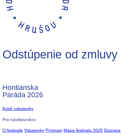
Odstúpenie od zmluvy
Hontianska
Paráda
2026
Kúpiť vstupenky
Pre návštevníkov
O festivale
Vstupenky
Program
Mapa festivalu 2025
Doprava