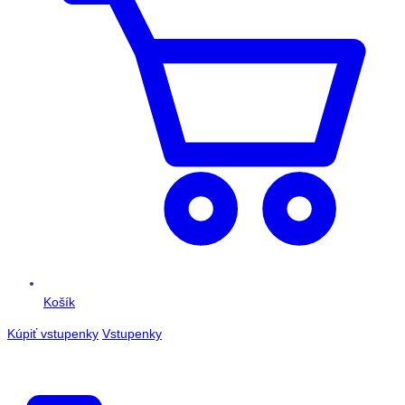
Košík
Kúpiť vstupenky
Vstupenky